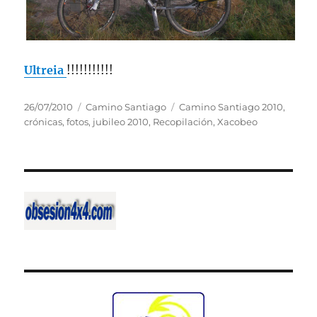
Ultreia
!!!!!!!!!!!
Publicado
Categorías
Etiquetas
26/07/2010
Camino Santiago
Camino Santiago 2010
,
el
crónicas
,
fotos
,
jubileo 2010
,
Recopilación
,
Xacobeo