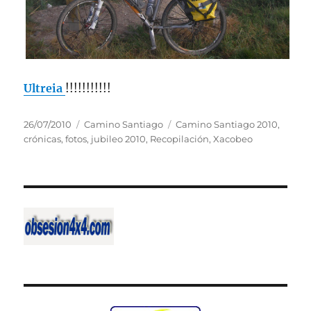
Ultreia
!!!!!!!!!!!
Publicado
Categorías
Etiquetas
26/07/2010
Camino Santiago
Camino Santiago 2010
,
el
crónicas
,
fotos
,
jubileo 2010
,
Recopilación
,
Xacobeo