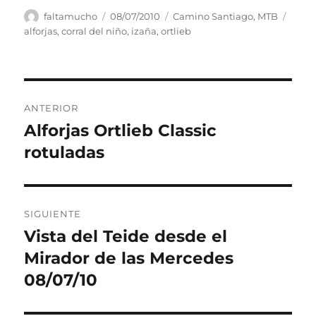
Autor
Publicado
Categorías
Etiqu
faltamucho
08/07/2010
Camino Santiago
,
MTB
el
alforjas
,
corral del niño
,
izaña
,
ortlieb
Navegación
ANTERIOR
de
Alforjas Ortlieb Classic
Entrada
anterior:
rotuladas
entradas
SIGUIENTE
Vista del Teide desde el
Entrada
siguiente:
Mirador de las Mercedes
08/07/10