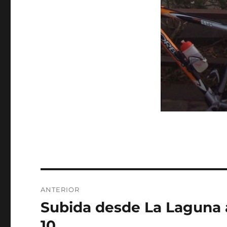
Navegación
ANTERIOR
de
Subida desde La Laguna a
Entrada
anterior:
entradas
10