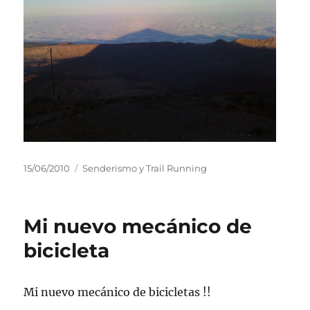
Publicado
Categorías
15/06/2010
Senderismo y Trail Running
el
Mi nuevo mecánico de
bicicleta
Mi nuevo mecánico de bicicletas !!