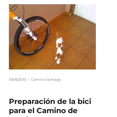
Publicado
Categorías
15/06/2010
Camino Santiago
el
Preparación de la bici
para el Camino de